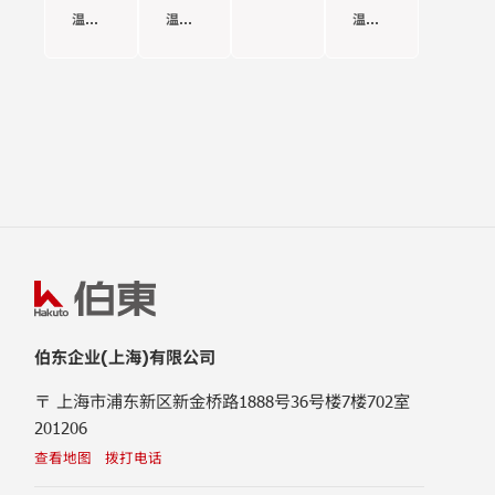
ThermoChuck
ECO-
M10
ATS-
温度
温度
温度
560
高低
525
范围:
范
范围:
高低
温冲
高低
-65
围:-60
-60°C
至
至+
至
温冲
击试
温冲
+200°C
200°C
+225°C
击热
验箱
击热
流仪
流仪
伯东企业(上海)有限公司
〒 上海市浦东新区新金桥路1888号36号楼7楼702室
201206
查看地图
拨打电话