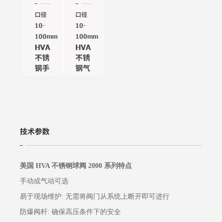
口径
口径
10-
10-
100mm
100mm
HVA
HVA
不锈
不锈
钢手
钢气
动球
动球
阀
阀
2000
2000
系列
系列
技术参数
美国 HVA 不锈钢球阀 2000 系列特点
手动或气动可选
易于现场维护: 无需将阀门从系统上断开即可进行
防爆阀杆: 确保高压条件下的安全