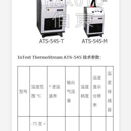
InTest ThermoStream ATS-545 技术参数
：
温
温度
输出
度
温度范
* 变温
温度
显示
型号
气流
传
围 °C
速率
精度
分辨
量
感
率
器
-75 至 +