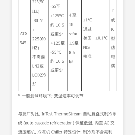
225(50
-55至
T
HZ)
°C
4 至
+125
℃
至
±1
或
-80
约 10 S
18
通过
+
K
或更少
ATS-
scfm
℃
美国
型
225(60
±0.1
+125至
至
545
1.9
NIST
热
HZ)
-55°C
8.5
校准
电
不需要
约 10 S
l/s
偶
LN2或
或更少
LCO2冷
却
* 一般测试环境下; 变温速率可调节
与友厂对比, InTest ThermoStream 自动复叠式制冷系
统 (auto cascade refrigeration) 保证低温, 内置 AC 交
流压缩机, 冷冻机 Chiller 特殊设计, 制冷剂不含氟利