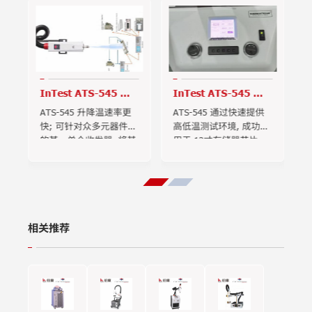
InTest ATS-545 热
InTest ATS-545 热
低
流仪光通信模块, 光纤
流仪用于12寸存储器
ATS-545 升降温速率更
ATS-545 通过快速提供
收发器高低温测试
芯片 MRAM 研发测试
快; 可针对众多元器件中
高低温测试环境, 成功应
的某一单个收发器, 将其
用于 12寸存储器芯片
器
隔离出来单独进行高低
MRAM 研发测试
温冲击, 而不影响周边其
它器件
相关推荐