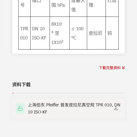
接口
度最大
灯丝
号
围 hPa
理
值
-
8X10
TPR
DN 10
≤ 100
4
至
皮拉尼
钨
010
ISO-KF
°C
3
1X10
下載完整資料
资料下载
上海伯东 Pfeiffer 普发皮拉尼真空规 TPR 010, DN
10 ISO-KF