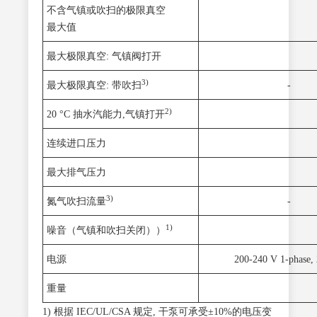
不含气镇或吹扫的极限真空
最大值
最大极限真空: 气镇阀打开
3)
最大极限真空: 带吹扫
-
2)
20 °C 抽水汽能力,气镇打开
连续进口压力
最大排气压力
3)
氮气吹扫流量
-
1)
噪音（气镇和吹扫关闭））
电源
200-240 V 1-phase,
重量
1) 根据 IEC/UL/CSA 规定, 干泵可承受±10%的电压变