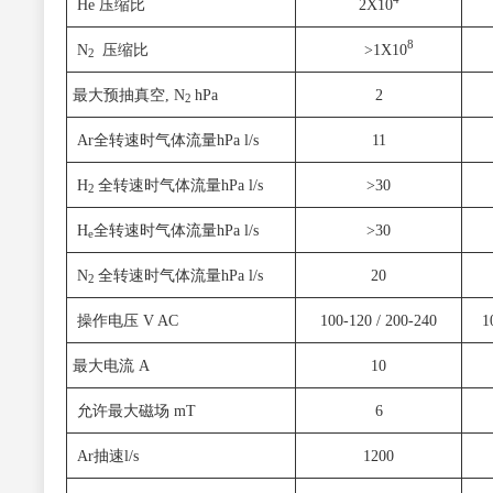
He 压缩比
2X10
8
N
压缩比
>1X10
2
最大预抽真空, N
hPa
2
2
Ar全转速时气体流量hPa l/s
11
H
全转速时气体流量hPa l/s
>30
2
H
全转速时气体流量hPa l/s
>30
e
N
全转速时气体流量hPa l/s
20
2
操作电压 V AC
100-120 / 200-240
1
最大电流 A
10
允许最大磁场 mT
6
Ar抽速l/s
1200