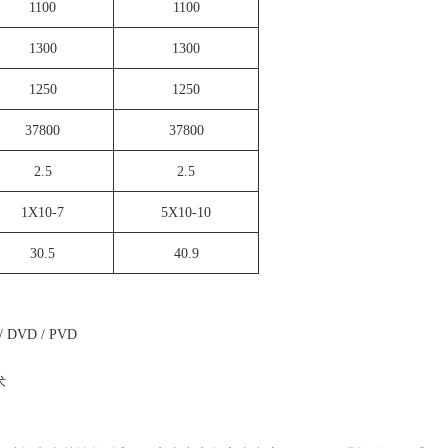
1100
1100
1300
1300
1250
1250
37800
37800
2.5
2.5
1X10-7
5X10-10
30.5
40.9
DVD / PVD
术