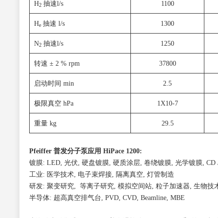
H
抽速l/s
1100
2
H
抽速 l/s
1300
e
N
抽速l/s
1250
2
转速 ± 2 % rpm
37800
启动时间 min
2.5
极限真空 hPa
1X10-7
重量 kg
29.5
Pfeiffer 普发分子泵应用 HiPace 1200:
镀膜: LED, 光伏, 硬盘镀膜, 硬质涂层, 卷绕镀膜, 光学镀膜, CD / 
工业: 医学技术, 电子束焊接, 隔离真空, 灯管制造
研发: 聚变研究, 等离子研究, 模拟空间站, 粒子加速器, 生物技
半导体: 超高真空排气台, PVD, CVD, Beamline, MBE