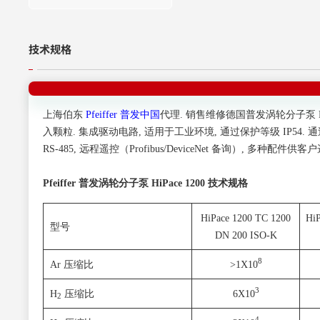
技术规格
上海伯东
Pfeiffer 普发中国
代理. 销售维修德国普发涡轮分子泵 Pfei
入颗粒. 集成驱动电路, 适用于工业环境, 通过保护等级 IP54. 通过
RS-485, 远程遥控（Profibus/DeviceNet 备询）, 多种配件供客
Pfeiffer 普发涡轮分子泵 HiPace
1200
技术规格
HiPace 1200 TC 1200
HiP
型号
DN 200 ISO-K
8
Ar 压缩比
>1X10
3
H
压缩比
6X10
2
4