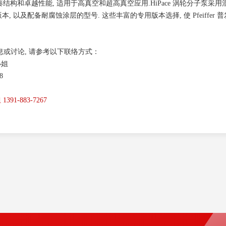
列凭借紧凑结构和卓越性能, 适用于高真空和超高真空应用.HiPace 涡轮分子泵
本, 以及配备耐腐蚀涂层的型号. 这些丰富的专用版本选择, 使 Pfeiffer 
息或讨论, 请参考以下联络方式：
姐
8
1-883-7267