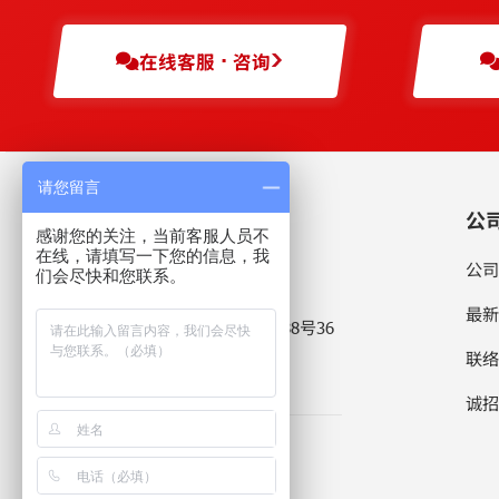
在线客服 · 咨询
请您留言
公
感谢您的关注，当前客服人员不
在线，请填写一下您的信息，我
公司
们会尽快和您联系。
伯东企业(上海)有限公司
最新
〒 上海市浦东新区新金桥路1888号36
号楼7楼702室 201206
联络
查看地图
拨打电话
诚招
+86 21 5046 3511
+86 21 5046 1490