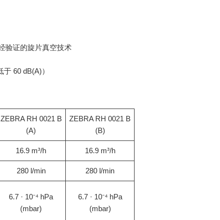
久经验证的旋片真空技术
60 dB(A)）
ZEBRA RH 0021 B
ZEBRA RH 0021 B
(A)
(B)
16.9 m³/h
16.9 m³/h
280 l/min
280 l/min
6.7 · 10⁻⁴ hPa
6.7 · 10⁻⁴ hPa
(mbar)
(mbar)