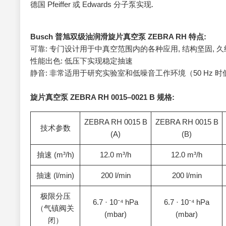
德国 Pfeiffer 或 Edwards 分子泵实现.
Busch 普旭双级油润滑旋片真空泵 ZEBRA RH 特点:
可靠: 专门设计用于中真空范围内的各种应用, 结构坚固, 
性能出色: 低压下实现稳定抽速
静音: 非常适用于研究实验室和低噪音工作环境（50 Hz 时低于 
旋片真空泵
ZEBRA RH 0015–0021 B 规格:
ZEBRA RH 0015 B
ZEBRA RH 0015 B
技术参数
(A)
(B)
抽速 (m³/h)
12.0 m³/h
12.0 m³/h
抽速 (l/min)
200 l/min
200 l/min
极限分压
6.7 · 10⁻⁴ hPa
6.7 · 10⁻⁴ hPa
（气镇阀关
(mbar)
(mbar)
闭）