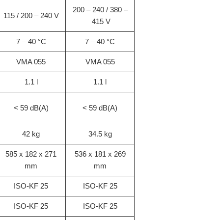
200 – 240 / 380 –
115 / 200 – 240 V
415 V
7 – 40 °C
7 – 40 °C
VMA 055
VMA 055
1.1 l
1.1 l
< 59 dB(A)
< 59 dB(A)
42 kg
34.5 kg
585 x 182 x 271
536 x 181 x 269
mm
mm
ISO-KF 25
ISO-KF 25
ISO-KF 25
ISO-KF 25