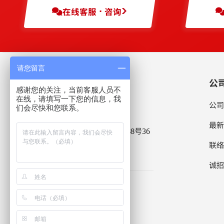
在线客服 · 咨询
请您留言
公
感谢您的关注，当前客服人员不
在线，请填写一下您的信息，我
公司
们会尽快和您联系。
伯东企业(上海)有限公司
最新
〒 上海市浦东新区新金桥路1888号36
号楼7楼702室 201206
联络
查看地图
拨打电话
诚招
+86 21 5046 3511
+86 21 5046 1490